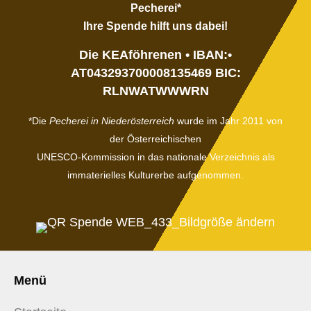
Pecherei*
Ihre Spende hilft uns dabei!
Die KEAföhrenen • IBAN:•
AT043293700008135469 BIC:
RLNWATWWWRN
*Die
Pecherei in Niederösterreich
wurde im Jahr 2011 von
der
Ö
sterreichischen
UNESCO-Kommission
in das nationale Verzeichnis als
immaterielles Kulturerbe aufgenommen.
Menü