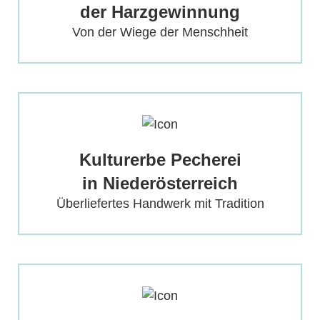
der Harzgewinnung
Mehr erfahren
Von der Wiege der Menschheit
Pecherei in der Region
Kulturerbe Pecherei
Sicheres Einkommen für Generationen
in Niederösterreich
Mehr erfahren
Überliefertes Handwerk mit Tradition
Wirkungen des Baumharzes