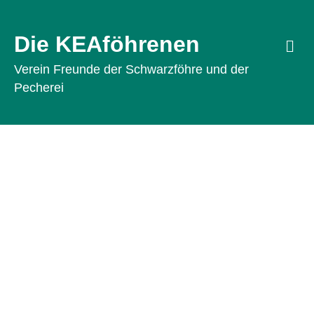
Die KEAföhrenen
Na
Verein Freunde der Schwarzföhre und der
Pecherei
Die KEAföhrenen
Erfahren Sie mehr über die
Pecherei