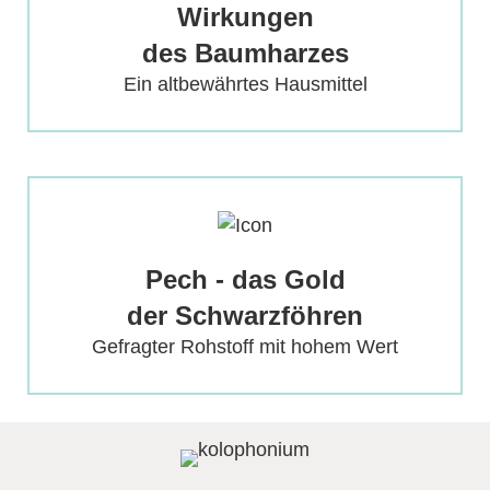
Wirkungen
Für vielseitige Anwendung
des Baumharzes
Mehr erfahren
Ein altbewährtes Hausmittel
Pech - das Gold der
Schwarzföhren
Pech - das Gold
Industrialisierung und Pecherei
der Schwarzföhren
Mehr erfahren
Gefragter Rohstoff mit hohem Wert