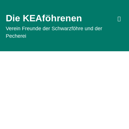
Die KEAföhrenen
Na
Verein Freunde der Schwarzföhre und der
Pecherei
Die KEAföhrenen
Erfahren Sie mehr über die
Pecherei