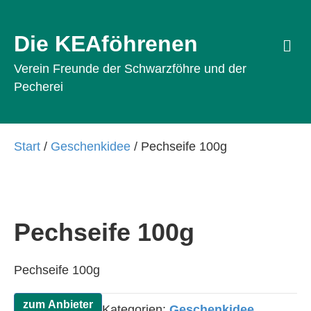
Die KEAföhrenen
Na
Verein Freunde der Schwarzföhre und der
Pecherei
Start
/
Geschenkidee
/ Pechseife 100g
Pechseife 100g
Pechseife 100g
zum Anbieter
Kategorien:
Geschenkidee
,