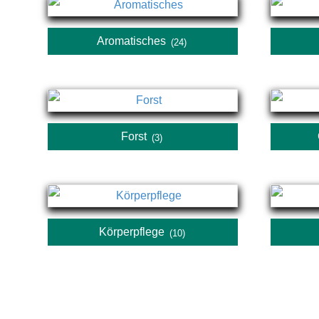
Aromatisches
(24)
Forst
(3)
Körperpflege
(10)