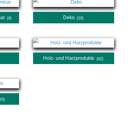
nar
Deko
(4)
(10)
Holz- und Harzprodukte
)
(42)
20)